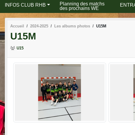
Planning des matchs
INFOS CLUB RHB
ENTR
des prochains WE
Accueil
2024-2025
Les albums photos
U15M
U15M
U15